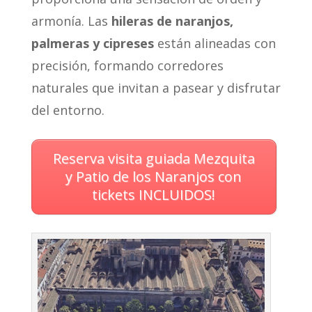
armonía. Las
hileras de naranjos,
palmeras y cipreses
están alineadas con
precisión, formando corredores
naturales que invitan a pasear y disfrutar
del entorno.
Reserva visita guiada Mezquita
y Patio de los Naranjos con
tickets INCLUIDOS
!