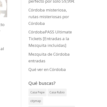
perfecto por solo 59,99€
Córdoba misteriosa,
rutas misteriosas por
Córdoba
cto
y
CórdobaPASS Ultimate
Tickets [Entradas a la
Mezquita incluidas]
 al
Mezquita de Córdoba
entradas
Qué ver en Córdoba
Qué buscas?
Casa Pepe
Casa Rubio
citymap