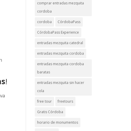
comprar entradas mezquita
cordoba
cordoba
CórdobaPass
CórdobaPass Experience
entradas mezquita catedral
entradas mezquita cordoba
n
entradas mezquita cordoba
baratas
as
!
entradas mezquita sin hacer
cola
rva
free tour
freetours
Gratis Córdoba
horario de monumentos