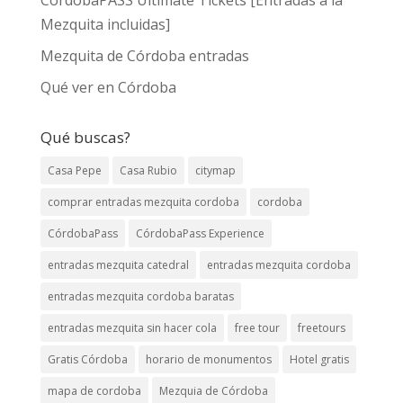
CórdobaPASS Ultimate Tickets [Entradas a la
Mezquita incluidas]
Mezquita de Córdoba entradas
Qué ver en Córdoba
Qué buscas?
Casa Pepe
Casa Rubio
citymap
comprar entradas mezquita cordoba
cordoba
CórdobaPass
CórdobaPass Experience
entradas mezquita catedral
entradas mezquita cordoba
entradas mezquita cordoba baratas
entradas mezquita sin hacer cola
free tour
freetours
Gratis Córdoba
horario de monumentos
Hotel gratis
mapa de cordoba
Mezquia de Córdoba